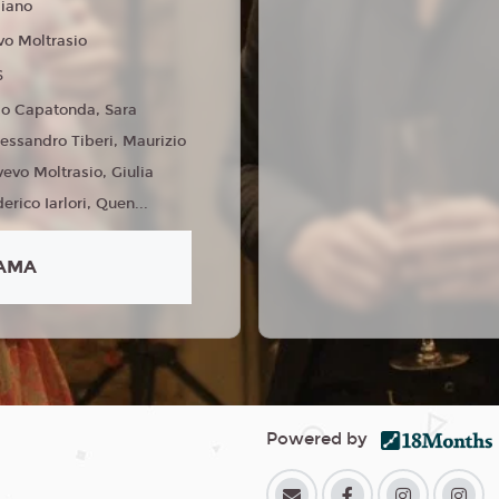
liano
vo Moltrasio
6
o Capatonda, Sara
lessandro Tiberi, Maurizio
vevo Moltrasio, Giulia
derico Iarlori, Quen...
AMA
Powered by