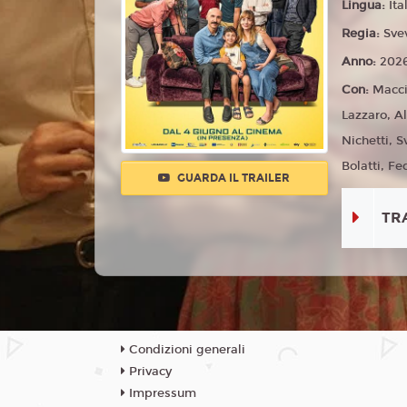
Lingua:
Ita
Regia:
Sve
Anno:
202
Con:
Macci
Lazzaro, A
Nichetti, S
Bolatti, Fe
GUARDA IL TRAILER
TR
Condizioni generali
Privacy
Impressum